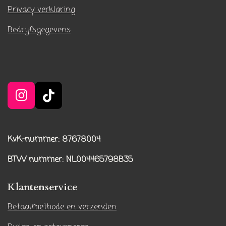
Privacy verklaring
Bedrijfsgegevens
I
T
n
i
s
k
t
T
KvK-nummer: 87678004
a
o
BTW nummer
: NL004465798B35
g
k
r
Klantenservice
a
m
Betaalmethode en verzenden