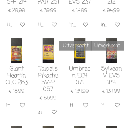
S-P 214
PAR 251
EVS 237
212
€ 29,99
€ 39,99
€ 14,99
€ 94,99
Houd mij op de hoogte
Houd mij op de hoogte
In winkelwagen
In winkelw
Uitverkocht
Uitverkocht
Giant
Taipei's
Umbreo
Sylveon
Hearth
Pikachu
n EC4
V EVS
CEC 263
SV-P
071
184
057
€ 18,99
€ 134,99
€ 134,99
€ 86,99
In winkelwagen
Houd mij op de hoogte
Houd mij o
In winkelwagen