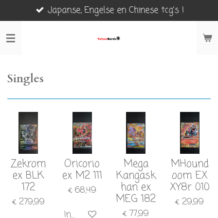
Japanse, Engelse en Chinese tcg's !
Ga
direct
naar
de
hoofdinhoud
Singles
Zekrom
Oricorio
Mega
MHound
ex BLK
ex M2 111
Kangask
oom EX
172
han ex
XY8r 010
€ 68,49
MEG 182
€ 279,99
€ 29,99
€ 77,99
In winkelwagen