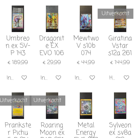
Uitverkocht
Umbreo
Dragonit
Mewtwo
Giratina
n ex SV-
e EX
V s10b
Vstar
P 143
EVO 106
074
s12a 261
€ 189,99
€ 29,99
€ 44,99
€ 144,99
In winkelwagen
In winkelwagen
In winkelwagen
Houd mij o
Uitverkocht
Uitverkocht
Prankste
Roaring
Metal
Sylveon
r Pichu
Moon ex
Energy
ex sv8a