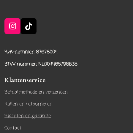
I
T
n
i
s
k
t
T
KvK-nummer: 87678004
a
o
BTW nummer
: NL004465798B35
g
k
r
Klantenservice
a
m
Betaalmethode en verzenden
Ruilen en retourneren
Klachten en garantie
Contact