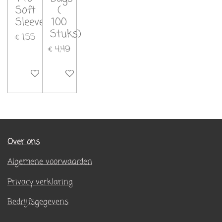
Soft
(
Sleeves
100
Stuks)
€ 1,55
€ 4,49
In winkelwagen
In winkelwagen
Over ons
Algemene voorwaarden
Privacy verklaring
Bedrijfsgegevens