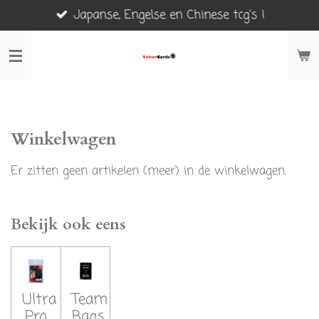
Japanse, Engelse en Chinese tcg's !
Ga
direct
naar
de
hoofdinhoud
Winkelwagen
Er zitten geen artikelen (meer) in de winkelwagen.
Bekijk ook eens
Ultra
Team
Pro
Bags