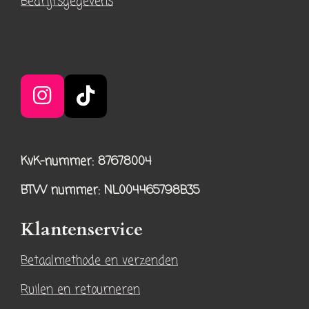
Bedrijfsgegevens
I
T
n
i
s
k
KvK-nummer: 87678004
t
T
a
o
BTW nummer
: NL004465798B35
g
k
r
Klantenservice
a
Betaalmethode en verzenden
m
Ruilen en retourneren