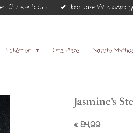
en Chinese tcg's !
Join onze WhatsApp gr
Pokémon
One Piece
Naruto Mytho
Jasmine's St
€ 84,99