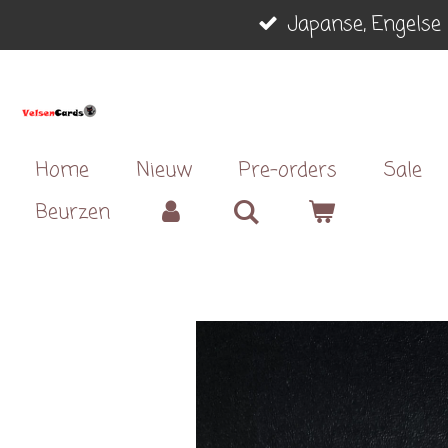
Japanse, Engelse 
Ga
direct
naar
de
hoofdinhoud
Home
Nieuw
Pre-orders
Sale
Beurzen