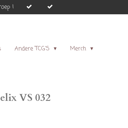
oep !
s
Andere TCG'S
Merch
eelix VS 032