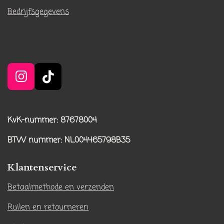
Bedrijfsgegevens
I
T
n
i
s
k
t
T
KvK-nummer: 87678004
a
o
BTW nummer
: NL004465798B35
g
k
r
Klantenservice
a
m
Betaalmethode en verzenden
Ruilen en retourneren