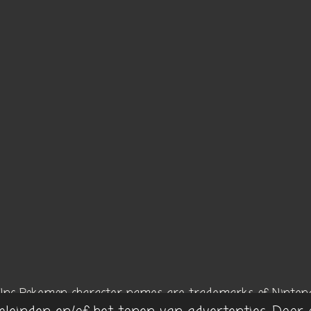
 Inc
Pokemon character names are trademarks of Nintend