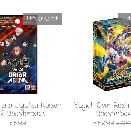
Uitverkocht
Ui
rena Jujutsu Kaisen
Yugioh Over Rush
l.2 Boosterpack
Boosterbox
€ 5,99
€ 59,99
€ 62,