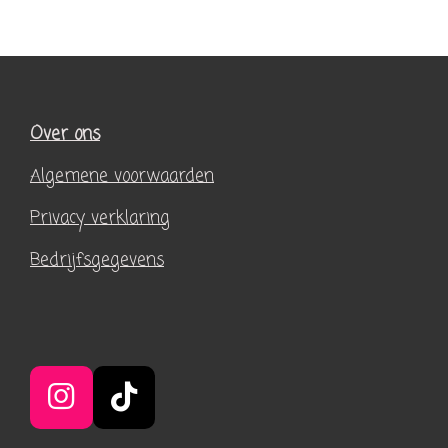
Over ons
Algemene voorwaarden
Privacy verklaring
Bedrijfsgegevens
I
T
n
i