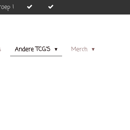
oep !
s
Andere TCG'S
Merch