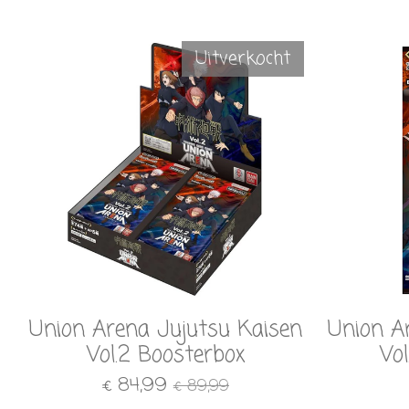
Uitverkocht
Union Arena Jujutsu Kaisen
Union A
Vol.2 Boosterbox
Vo
€ 84,99
€ 89,99