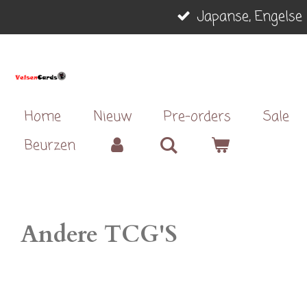
Japanse, Engelse 
Ga
direct
naar
de
hoofdinhoud
Home
Nieuw
Pre-orders
Sale
Beurzen
Andere TCG'S