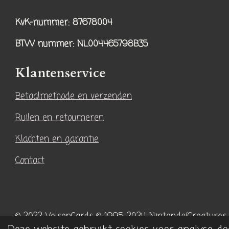
s
k
KvK-nummer: 87678004
t
T
a
o
BTW nummer
: NL004465798B35
g
k
r
Klantenservice
a
Betaalmethode en verzenden
m
Ruilen en retourneren
Klachten en garantie
Contact
© 2022 VelsenCards
© 1995-2024 Nintendo/Creatures