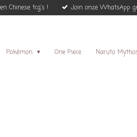
en Chinese tcg's !
Join onze WhatsApp gr
Pokémon
One Piece
Naruto Mytho