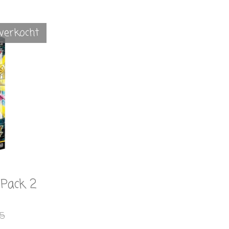
tverkocht
 Pack 2
65