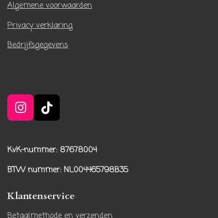
Algemene voorwaarden
Privacy verklaring
Bedrijfsgegevens
I
T
n
i
s
k
t
T
KvK-nummer: 87678004
a
o
BTW nummer
: NL004465798B35
g
k
r
Klantenservice
a
m
Betaalmethode en verzenden