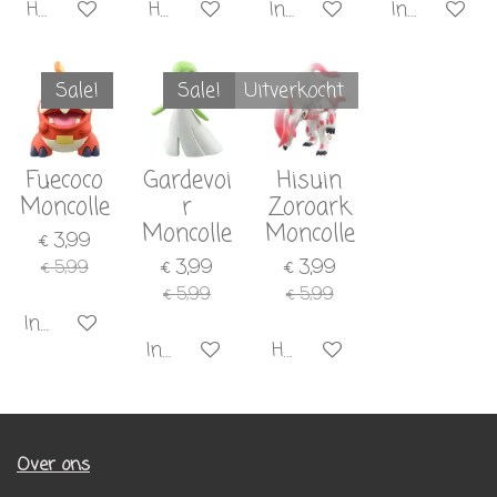
Houd mij op de hoogte
Houd mij op de hoogte
In winkelwagen
In winkelw
Sale!
Sale!
Uitverkocht
Fuecoco
Gardevoi
Hisuin
Moncolle
r
Zoroark
Moncolle
Moncolle
€ 3,99
€ 3,99
€ 3,99
€ 5,99
€ 5,99
€ 5,99
In winkelwagen
In winkelwagen
Houd mij op de hoogte
Over ons