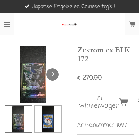
Japanse, Engelse en Chinese tcg's !
Ga
direct
naar
de
hoofdinhoud
Zekrom ex BLK
172
€ 279,99
In
winkelwagen
Artikelnummer:
1097