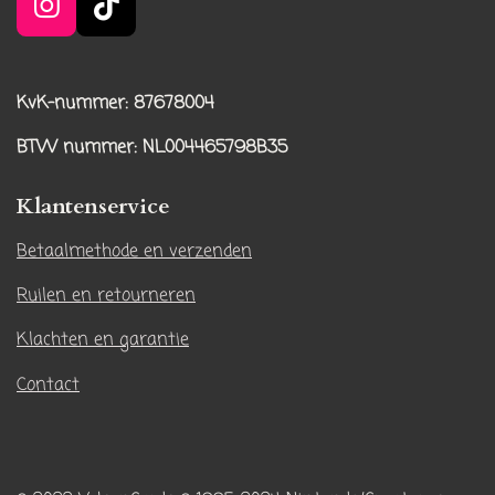
I
T
n
i
s
k
t
T
KvK-nummer: 87678004
a
o
BTW nummer
: NL004465798B35
g
k
r
Klantenservice
a
m
Betaalmethode en verzenden
Ruilen en retourneren
Klachten en garantie
Contact