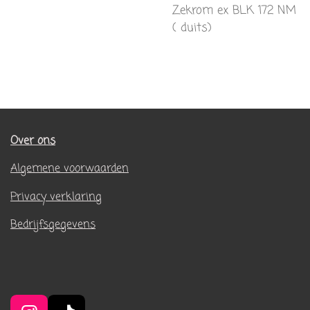
Zekrom ex BLK 172 NM
( duits)
Over ons
Algemene voorwaarden
Privacy verklaring
Bedrijfsgegevens