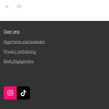
Houd mij op de hoogte
Over ons
Algemene voorwaarden
Privacy verklaring
Bedrijfsgegevens
I
T
n
i
s
k