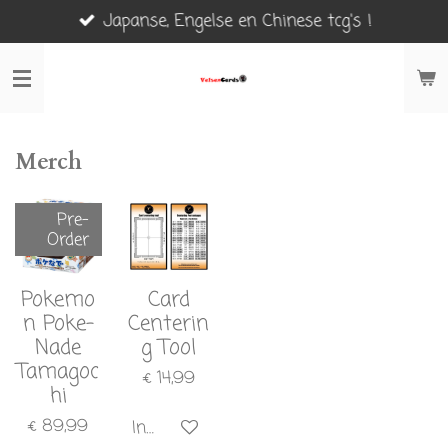
Japanse, Engelse en Chinese tcg's !
Ga
direct
naar
de
hoofdinhoud
Merch
Pre-
Order
Pokemo
Card
n Poke-
Centerin
Nade
g Tool
Tamagoc
€ 14,99
hi
€ 89,99
In winkelwagen