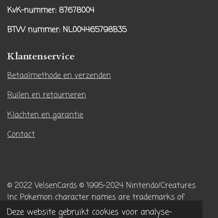
t
T
KvK-nummer: 87678004
a
o
BTW nummer
: NL004465798B35
g
k
r
Klantenservice
a
m
Betaalmethode en verzenden
Ruilen en retourneren
Klachten en garantie
Contact
© 2022 VelsenCards
© 1995-2024 Nintendo/Creatures
Inc
Pokemon character names are trademarks of
Nintendo.
Deze website gebruikt cookies voor analyse-