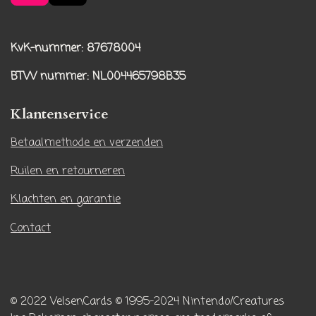
n
i
s
k
t
T
KvK-nummer: 87678004
a
o
BTW nummer
: NL004465798B35
g
k
r
Klantenservice
a
m
Betaalmethode en verzenden
Ruilen en retourneren
Klachten en garantie
Contact
© 2022 VelsenCards
© 1995-2024 Nintendo/Creatures