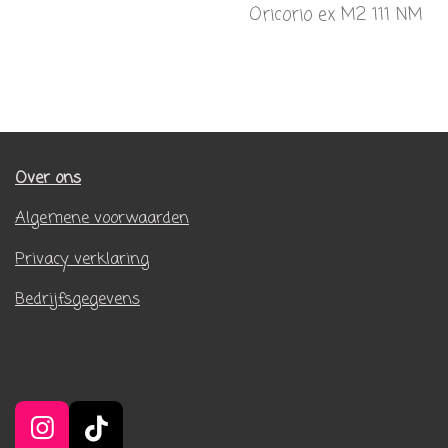
Oricorio ex M2 111 NM
Over ons
Algemene voorwaarden
Privacy verklaring
Bedrijfsgegevens
I
T