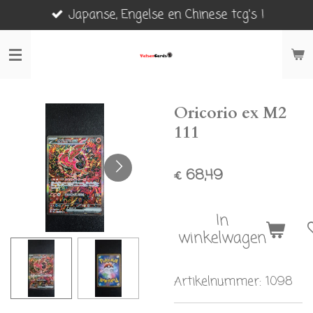
Japanse, Engelse en Chinese tcg's !
Ga
direct
naar
de
hoofdinhoud
Oricorio ex M2
111
€ 68,49
In
winkelwagen
Artikelnummer:
1098