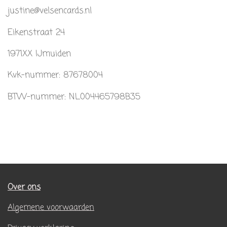
justine@velsencards.nl
Eikenstraat 24
1971XX IJmuiden
Kvk-nummer: 87678004
BTW-nummer: NL004465798B35
Over ons
Algemene voorwaarden