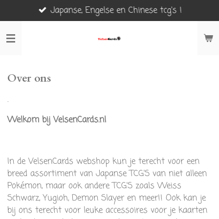
Japanse, Engelse en Chinese tcg's !
Ga
direct
naar
de
hoofdinhoud
Over ons
.
Welkom bij VelsenCards.nl
In de VelsenCards webshop kun je terecht voor een
breed assortiment van Japanse TCG'S van niet alleen
Pokémon, maar ook andere TCG'S zoals Weiss
Schwarz, Yugioh, Demon Slayer en meer!! Ook kan je
bij ons terecht voor leuke accessoires voor je kaarten