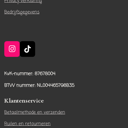
Privacy verklaring
Bedrijfsgegevens
I
T
n
i
s
k
t
T
KvK-nummer: 87678004
a
o
BTW nummer
: NL004465798B35
g
k
r
Klantenservice
a
m
Betaalmethode en verzenden
Ruilen en retourneren