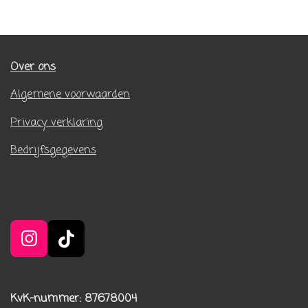
Over ons
Algemene voorwaarden
Privacy verklaring
Bedrijfsgegevens
I
T
n
i
s
k
t
T
KvK-nummer: 87678004