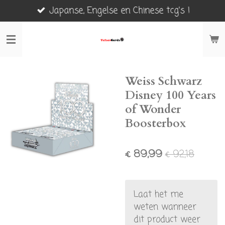
Japanse, Engelse en Chinese tcg's !
Ga
direct
naar
de
hoofdinhoud
Weiss Schwarz
Disney 100 Years
of Wonder
Boosterbox
€ 89,99
€ 92,18
Laat het me
weten wanneer
dit product weer