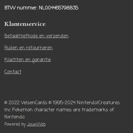
a
o
BTW nummer
: NL004465798B35
g
k
r
Klantenservice
a
m
Betaalmethode en verzenden
Ruilen en retourneren
Klachten en garantie
Contact
© 2022 VelsenCards
© 1995-2024 Nintendo/Creatures
Inc
Pokemon character names are trademarks of
Nintendo.
Powered by
JouwWeb