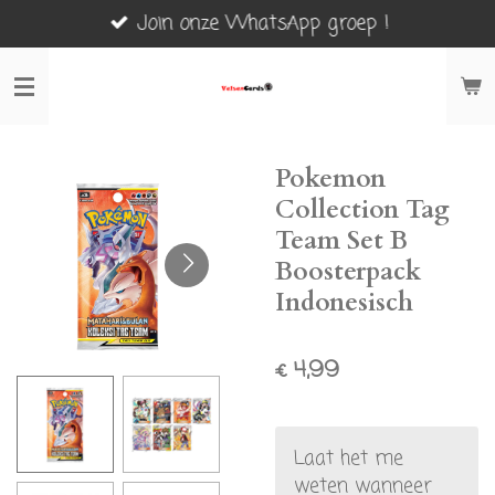
Join onze WhatsApp groep !
Ga
direct
naar
de
hoofdinhoud
Pokemon
Collection Tag
Team Set B
Boosterpack
Indonesisch
€ 4,99
Laat het me
weten wanneer