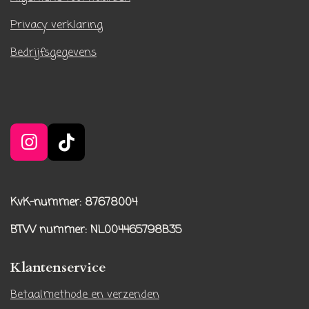
Privacy verklaring
Bedrijfsgegevens
I
T
n
i
s
k
t
T
KvK-nummer: 87678004
a
o
BTW nummer
: NL004465798B35
g
k
r
Klantenservice
a
m
Betaalmethode en verzenden