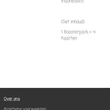
Indonesisch
(Set inhoud)
1 Boosterpack > 4
Kaarten
Over ons
Algemene voorwaarden