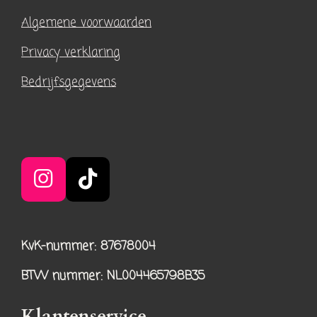
Algemene voorwaarden
Privacy verklaring
Bedrijfsgegevens
I
T
n
i
s
k
KvK-nummer: 87678004
t
T
a
o
BTW nummer
: NL004465798B35
g
k
r
Klantenservice