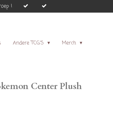
oep !
s
Andere TCG'S
Merch
okemon Center Plush