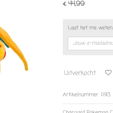
€ 44,99
Laat het me weten 
Uitverkocht
Artikelnummer:
093
Charizard Pokemon C