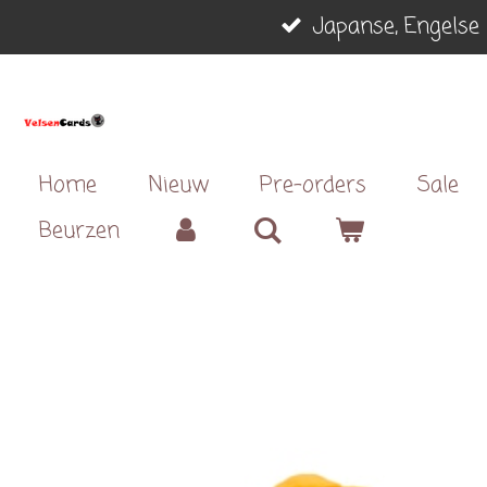
Japanse, Engelse 
Ga
direct
naar
de
hoofdinhoud
Home
Nieuw
Pre-orders
Sale
Beurzen