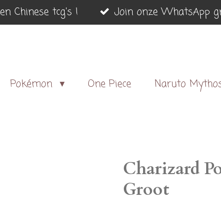
en Chinese tcg's !
Join onze WhatsApp gr
Pokémon
One Piece
Naruto Mytho
Charizard P
Groot