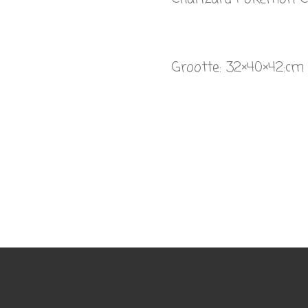
Grootte:
32×40×42:c