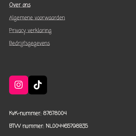
Over ons
Algemene voorwaarden
Privacy verklaring
Bedrijfsgegevens
I
T
n
i
s
k
KvK-nummer: 87678004
t
T
a
o
BTW nummer
: NL004465798B35
g
k