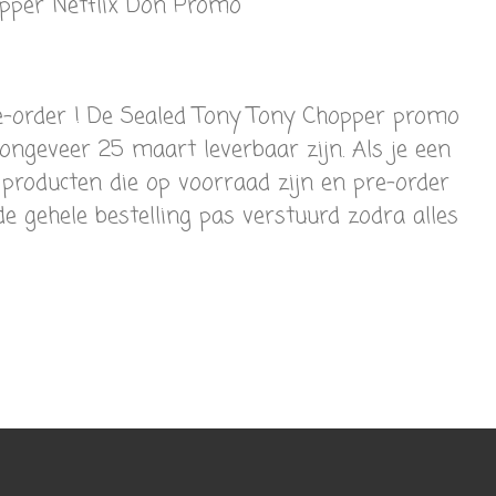
pper Netflix Don Promo
re-order ! De Sealed Tony Tony Chopper promo
ongeveer 25 maart leverbaar zijn. Als je een
 producten die op voorraad zijn en pre-order
e gehele bestelling pas verstuurd zodra alles