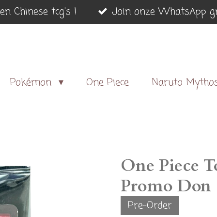
en Chinese tcg's !
Join onze WhatsApp gr
Pokémon
One Piece
Naruto Mytho
One Piece T
Promo Don
Pre-Order