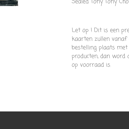
Sealed Tony Tony Cho
Let op ! Dit is een p
kaarten zullen vanaf 
bestelling plaats met
producten, dan word d
op voorraad is.