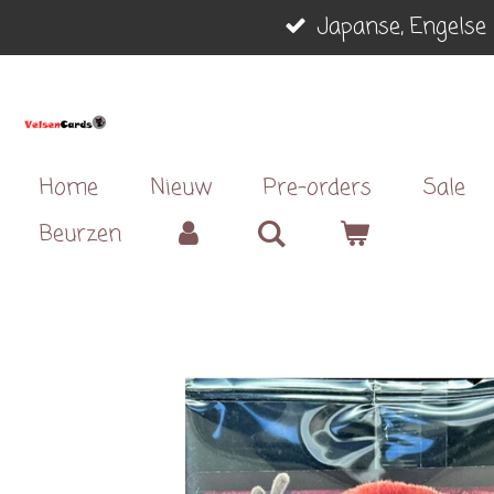
Japanse, Engelse 
Ga
direct
naar
de
hoofdinhoud
Home
Nieuw
Pre-orders
Sale
Beurzen