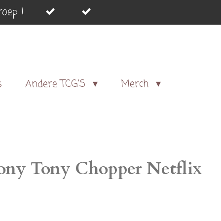
oep !
s
Andere TCG'S
Merch
ony Tony Chopper Netflix