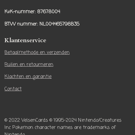
s
k
t
T
KvK-nummer: 87678004
a
o
BTW nummer
: NL004465798B35
g
k
r
Klantenservice
a
m
Betaalmethode en verzenden
Ruilen en retourneren
Klachten en garantie
Contact
© 2022 VelsenCards
© 1995-2024 Nintendo/Creatures
Inc
Pokemon character names are trademarks of
Nintendo.