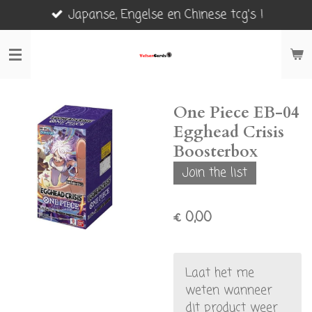
Japanse, Engelse en Chinese tcg's !
Ga
direct
naar
de
hoofdinhoud
One Piece EB-04
Egghead Crisis
Boosterbox
Join the list
€ 0,00
Laat het me
weten wanneer
dit product weer