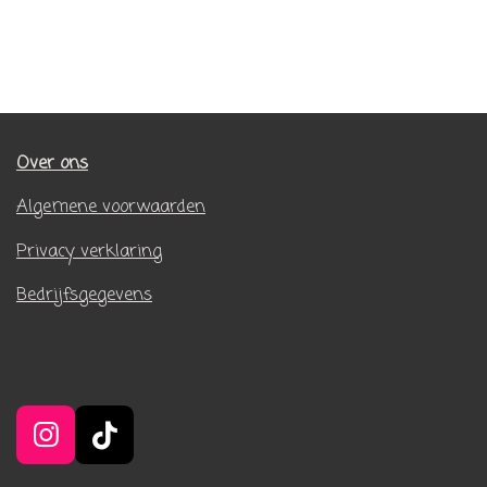
Over ons
Algemene voorwaarden
Privacy verklaring
Bedrijfsgegevens
I
T
n
i