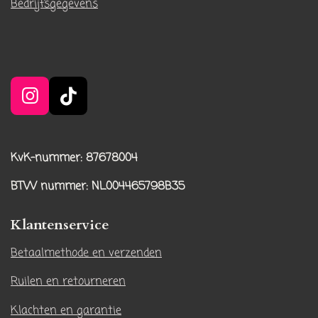
Bedrijfsgegevens
I
T
n
i
s
k
t
T
KvK-nummer: 87678004
a
o
BTW nummer
: NL004465798B35
g
k
r
Klantenservice
a
m
Betaalmethode en verzenden
Ruilen en retourneren
Klachten en garantie