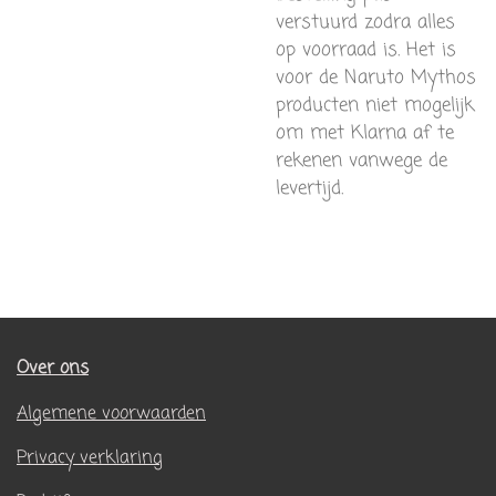
verstuurd zodra alles
op voorraad is. Het is
voor de Naruto Mythos
producten niet mogelijk
om met Klarna af te
rekenen vanwege de
levertijd.
Over ons
Algemene voorwaarden
Privacy verklaring