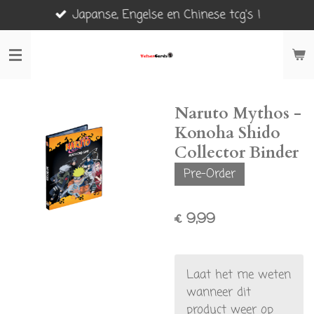
Japanse, Engelse en Chinese tcg's !
Ga
direct
naar
de
hoofdinhoud
Naruto Mythos -
Konoha Shido
Collector Binder
Pre-Order
€ 9,99
Laat het me weten
wanneer dit
product weer op