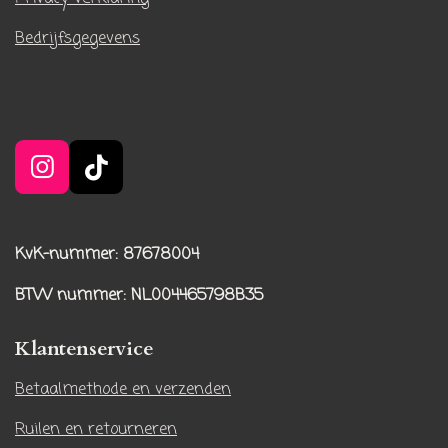
Bedrijfsgegevens
I
T
n
i
s
k
t
T
KvK-nummer: 87678004
a
o
BTW nummer
: NL004465798B35
g
k
r
Klantenservice
a
m
Betaalmethode en verzenden
Ruilen en retourneren