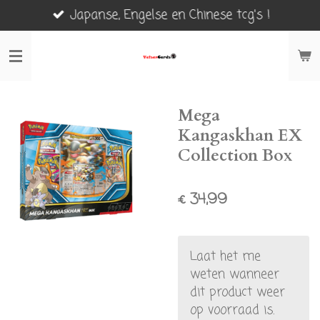
Japanse, Engelse en Chinese tcg's !
Ga
direct
naar
de
hoofdinhoud
Mega
Kangaskhan EX
Collection Box
€ 34,99
Laat het me
weten wanneer
dit product weer
op voorraad is.