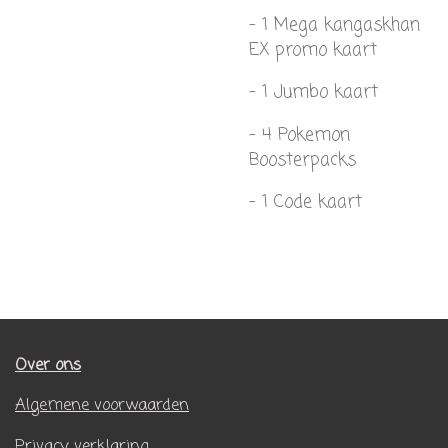
- 1 Mega kangaskhan
EX promo kaart
- 1 Jumbo kaart
- 4 Pokemon
Boosterpacks
- 1 Code kaart
Over ons
Algemene voorwaarden
Privacy verklaring