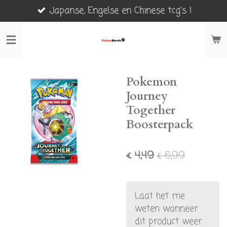
Japanse, Engelse en Chinese tcg's !
Ga
direct
naar
de
hoofdinhoud
Pokemon
Journey
Together
Boosterpack
€ 4,49
€ 6,99
Laat het me
weten wanneer
dit product weer