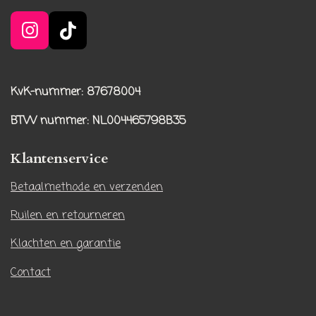
I
T
n
i
s
k
t
T
KvK-nummer: 87678004
a
o
BTW nummer
: NL004465798B35
g
k
r
Klantenservice
a
m
Betaalmethode en verzenden
Ruilen en retourneren
Klachten en garantie
Contact