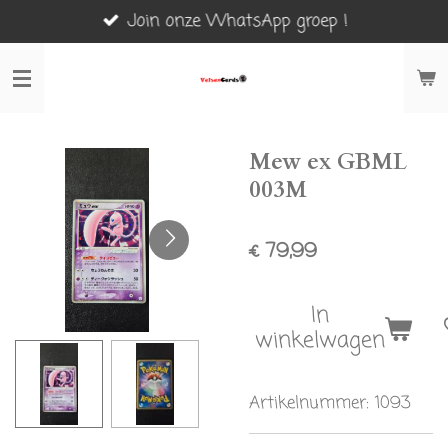
Join onze WhatsApp groep !
Ga
direct
naar
de
hoofdinhoud
Mew ex GBML
003M
€ 79,99
In
winkelwagen
Artikelnummer:
1093