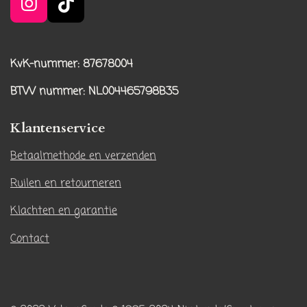
I
T
n
i
s
k
t
T
KvK-nummer: 87678004
a
o
BTW nummer
: NL004465798B35
g
k
r
Klantenservice
a
m
Betaalmethode en verzenden
Ruilen en retourneren
Klachten en garantie
Contact