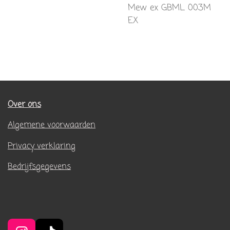
Mew ex GBML 003M
EX
Over ons
Algemene voorwaarden
Privacy verklaring
Bedrijfsgegevens