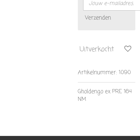
Verzenden
Uitverkocht
Artikelnummer:
1090
Gholdengo ex PRE 164
NM