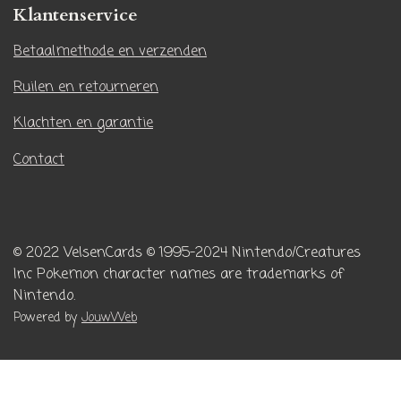
r
Klantenservice
a
m
Betaalmethode en verzenden
Ruilen en retourneren
Klachten en garantie
Contact
© 2022 VelsenCards
© 1995-2024 Nintendo/Creatures
Inc
Pokemon character names are trademarks of
Nintendo.
Powered by
JouwWeb