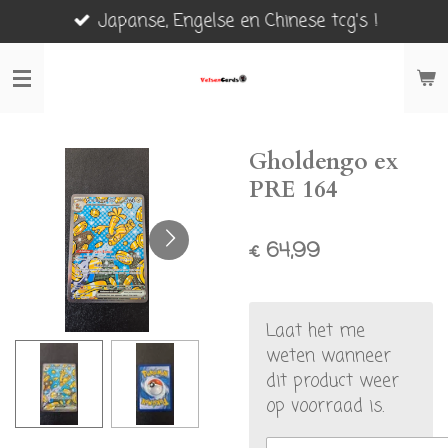
Japanse, Engelse en Chinese tcg's !
Ga
direct
naar
de
hoofdinhoud
Gholdengo ex
PRE 164
€ 64,99
Laat het me
weten wanneer
dit product weer
op voorraad is.