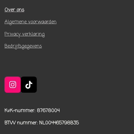
Over ons
Algemene voorwaarden
Privacy verklaring
Bedrijfsgegevens
I
T
n
i
s
k
t
T
KvK-nummer: 87678004
a
o
BTW nummer
: NL004465798B35
g
k