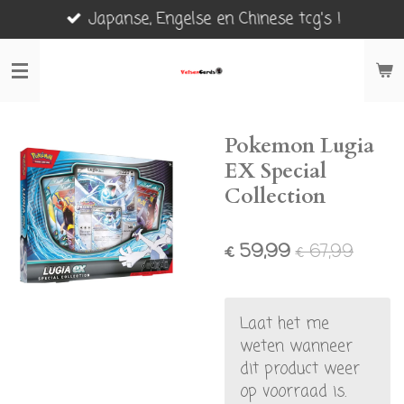
Japanse, Engelse en Chinese tcg's !
Ga
direct
naar
de
hoofdinhoud
Pokemon Lugia
EX Special
Collection
€ 59,99
€ 67,99
Laat het me
weten wanneer
dit product weer
op voorraad is.