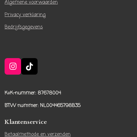
Algemene voorwaarden
Privacy verklaring
Bedrijfsgegevens
I
T
n
i
s
k
t
T
KvK-nummer: 87678004
a
o
BTW nummer
: NL004465798B35
g
k
r
Klantenservice
a
m
Betaalmethode en verzenden