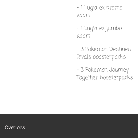
- 1 Lugia ex promo
kaart
- 1 Lugia ex jumbo
kaart
- 3 Pokemon Destined
Rivals boosterpacks
- 3 Pokemon Journey
Together boosterpacks
Over ons