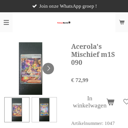
Ga
Join onze WhatsApp groep !
direct
naar
de
hoofdinhoud
Acerola's
Mischief m1S
090
€ 72,99
In
winkelwagen
Artikelnummer:
1047