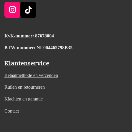
I
T
n
i
s
k
t
T
KvK-nummer: 87678004
a
o
BTW nummer
: NL004465798B35
g
k
r
Klantenservice
a
m
Betaalmethode en verzenden
Ruilen en retourneren
Klachten en garantie
Contact