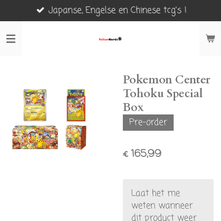
Japanse, Engelse en Chinese tcg's !
Ga
direct
naar
de
hoofdinhoud
Pokemon Center
Tohoku Special
Box
Pre-order
€ 165,99
Laat het me
weten wanneer
dit product weer