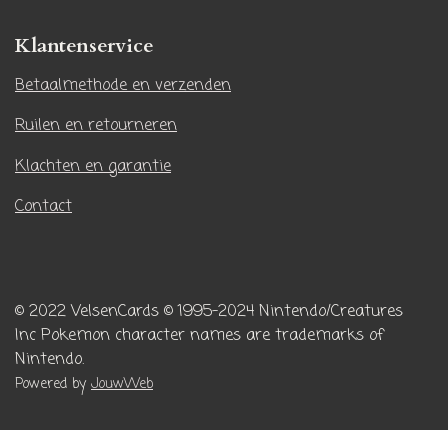
g
k
r
Klantenservice
a
m
Betaalmethode en verzenden
Ruilen en retourneren
Klachten en garantie
Contact
© 2022 VelsenCards
© 1995-2024 Nintendo/Creatures
Inc
Pokemon character names are trademarks of
Nintendo.
Powered by
JouwWeb