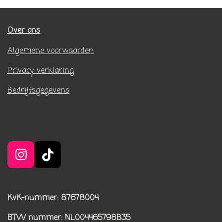
Over ons
Algemene voorwaarden
Privacy verklaring
Bedrijfsgegevens
I
T
n
i
s
k
t
T
KvK-nummer: 87678004
a
o
BTW nummer
: NL004465798B35