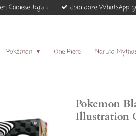
en Chinese tcg's !
Join onze WhatsApp gr
Pokémon
One Piece
Naruto Mytho
Pokemon Bla
Illustration 