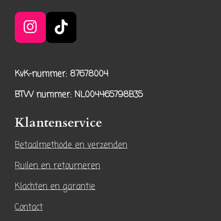
I
T
n
i
s
k
KvK-nummer: 87678004
t
T
a
o
BTW nummer
: NL004465798B35
g
k
r
Klantenservice
a
Betaalmethode en verzenden
m
Ruilen en retourneren
Klachten en garantie
Contact