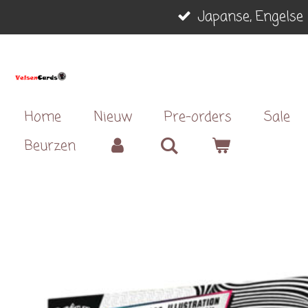
Japanse, Engelse 
Ga
direct
naar
de
hoofdinhoud
Home
Nieuw
Pre-orders
Sale
Beurzen