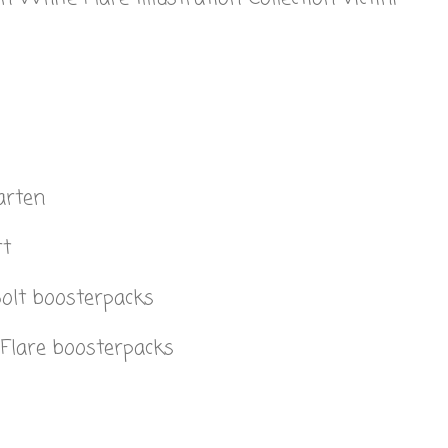
arten
rt
olt boosterpacks
Flare boosterpacks