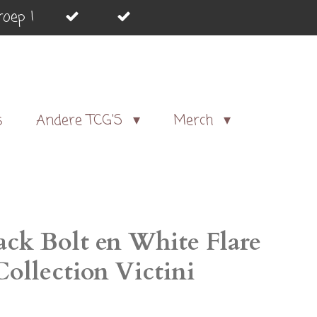
oep !
s
Andere TCG'S
Merch
ck Bolt en White Flare
Collection Victini