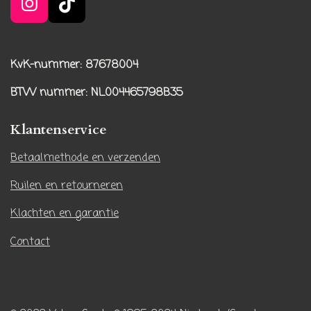
I
T
n
i
s
k
t
T
KvK-nummer: 87678004
a
o
BTW nummer
: NL004465798B35
g
k
r
Klantenservice
a
m
Betaalmethode en verzenden
Ruilen en retourneren
Klachten en garantie
Contact