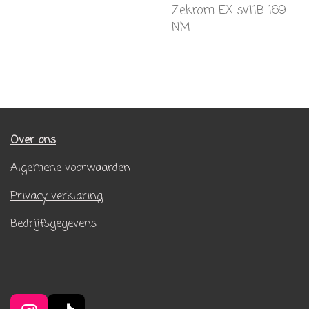
Zekrom EX sv11B 169
NM
Over ons
Algemene voorwaarden
Privacy verklaring
Bedrijfsgegevens