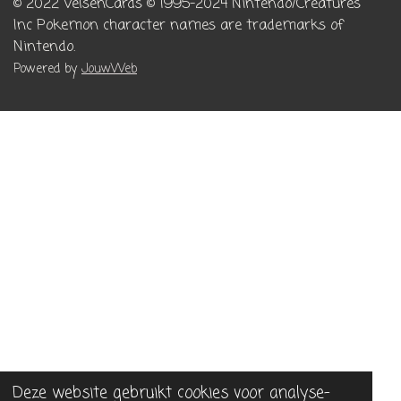
© 2022 VelsenCards
© 1995-2024 Nintendo/Creatures
Inc
Pokemon character names are trademarks of
Nintendo.
Powered by
JouwWeb
Deze website gebruikt cookies voor analyse-