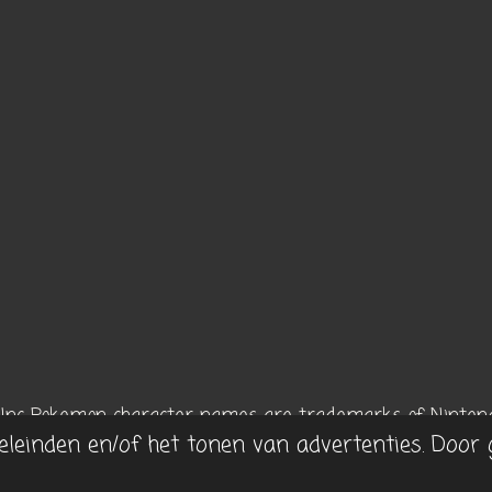
 Inc
Pokemon character names are trademarks of Nintend
eleinden en/of het tonen van advertenties. Door 