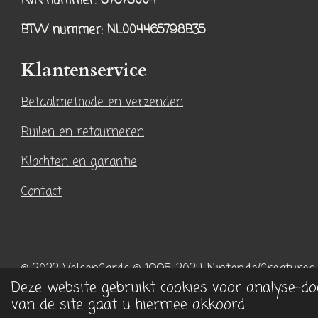
KvK-nummer: 87678004
t
T
a
o
BTW nummer
: NL004465798B35
g
k
r
Klantenservice
a
Betaalmethode en verzenden
m
Ruilen en retourneren
Klachten en garantie
Contact
© 2022 VelsenCards
© 1995-2024 Nintendo/Creatures
Deze website gebruikt cookies voor analyse-do
van de site gaat u hiermee akkoord.