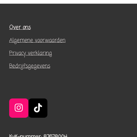
Over ons
Algemene voorwaarden
Privacy verklaring
Bedrijfsgegevens
I
T
n
i
s
k