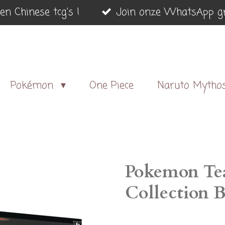
en Chinese tcg's !
Join onze WhatsApp gr
Pokémon
One Piece
Naruto Mytho
Pokemon Te
Collection 