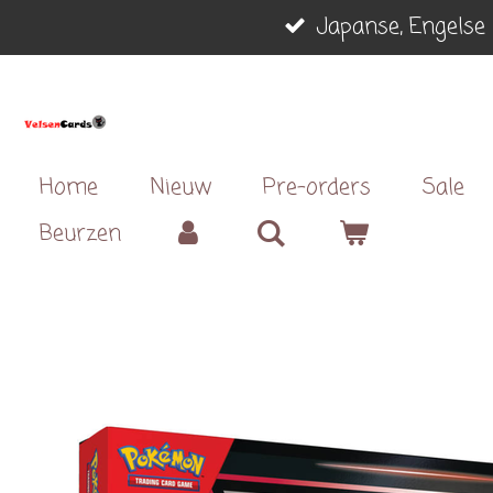
Japanse, Engelse 
Ga
direct
naar
de
hoofdinhoud
Home
Nieuw
Pre-orders
Sale
Beurzen