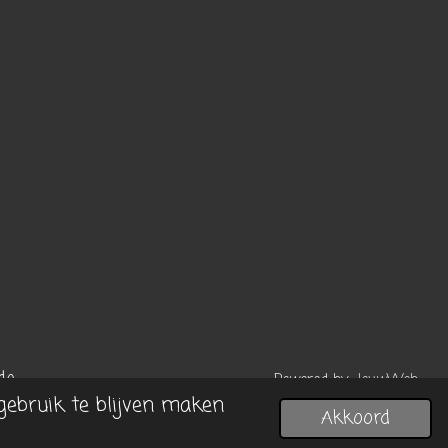
o.
Powered by
JouwWeb
gebruik te blijven maken
Akkoord