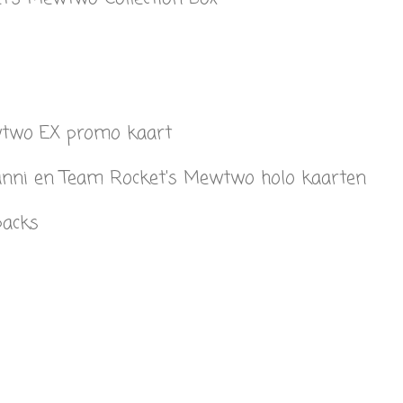
wtwo EX promo kaart
anni en Team Rocket's Mewtwo holo kaarten
packs