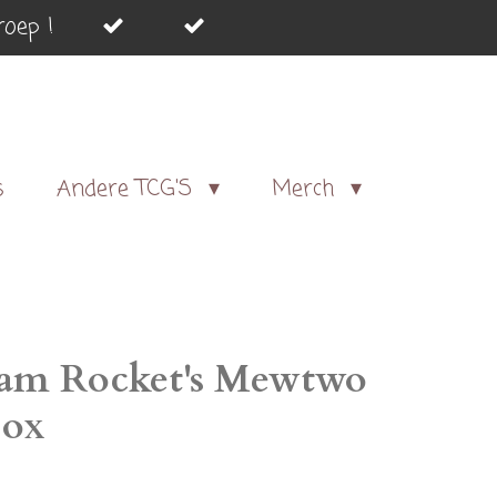
oep !
s
Andere TCG'S
Merch
am Rocket's Mewtwo
Box