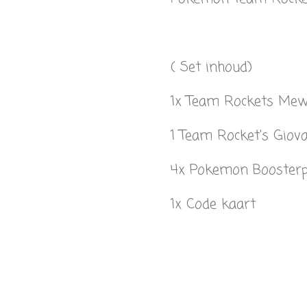
( Set inhoud)
1x Team Rockets Me
1 Team Rocket's Giov
4x Pokemon Booster
1x Code kaart