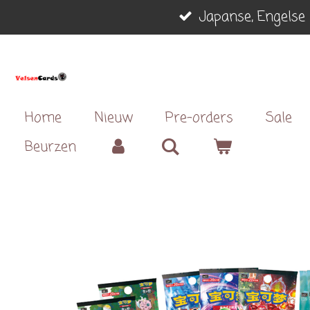
Japanse, Engelse 
Ga
direct
naar
de
hoofdinhoud
Home
Nieuw
Pre-orders
Sale
Beurzen