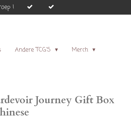
oep !
s
Andere TCG'S
Merch
devoir Journey Gift Box
Chinese