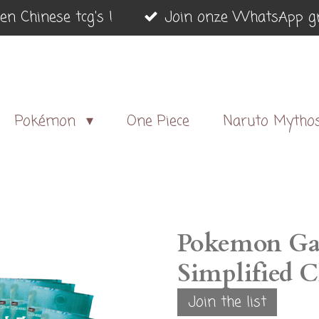
en Chinese tcg's !
Join onze WhatsApp gr
Pokémon
One Piece
Naruto Mytho
Pokemon Gar
Simplified 
Join the list