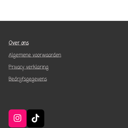
Over ons
Algemene voorwaarden
Privacy verklaring
Bedrijfsgegevens
I
T