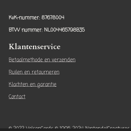
n
i
s
k
KvK-nummer: 87678004
t
T
a
o
BTW nummer
: NL004465798B35
g
k
r
Klantenservice
a
Betaalmethode en verzenden
m
Ruilen en retourneren
Klachten en garantie
Contact
© 2022 VelsenCards
© 1995-2024 Nintendo/Creatures