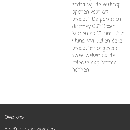
zodra wij de verkoop
openen voor dit
product. De pokemon
Journey Gift Boxen
komen op 13 juni uit in
China. Wij zullen deze
producten ongeveer
twee weken na de
release dag binnen
hebben.
Over ons
Algemene voorwaarden