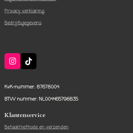
Privacy verklaring
Bedrijfsgegevens
I
T
n
i
s
k
t
T
KvK-nummer: 87678004
a
o
BTW nummer
: NL004465798B35
g
k
r
Klantenservice
a
m
Betaalmethode en verzenden