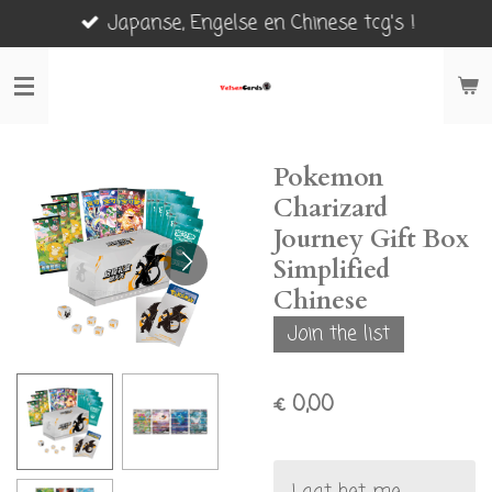
Japanse, Engelse en Chinese tcg's !
Ga
direct
naar
de
hoofdinhoud
Pokemon
Charizard
Journey Gift Box
Simplified
Chinese
Join the list
€ 0,00