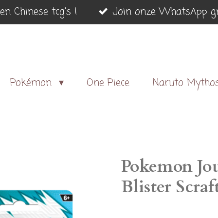
en Chinese tcg's !
Join onze WhatsApp gr
Pokémon
One Piece
Naruto Mytho
Pokemon Jou
Blister Scraf