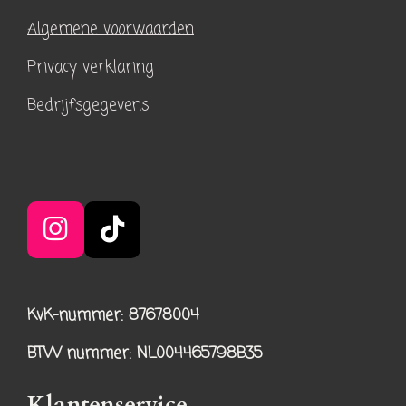
Algemene voorwaarden
Privacy verklaring
Bedrijfsgegevens
I
T
n
i
s
k
KvK-nummer: 87678004
t
T
a
o
BTW nummer
: NL004465798B35
g
k
r
Klantenservice