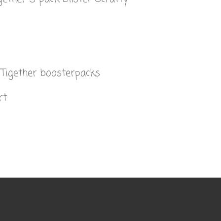
Tigether boosterpacks
rt