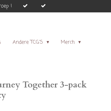
oep !
s
Andere TCG'S
Merch
rney Together 3-pack
ty