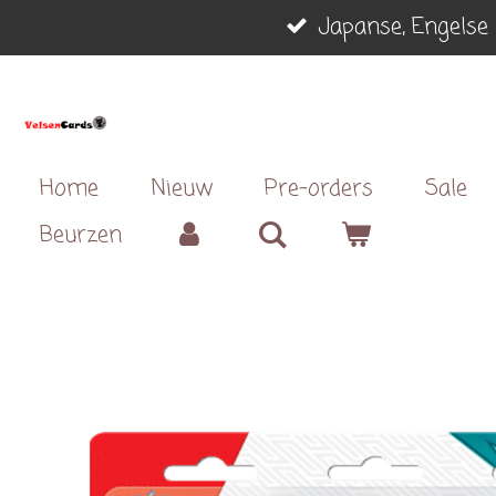
Japanse, Engelse 
Ga
direct
naar
de
hoofdinhoud
Home
Nieuw
Pre-orders
Sale
Beurzen