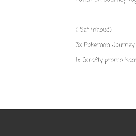
( Set inhoud)
3x Pokemon Journey 
1x Scrafty promo kaa