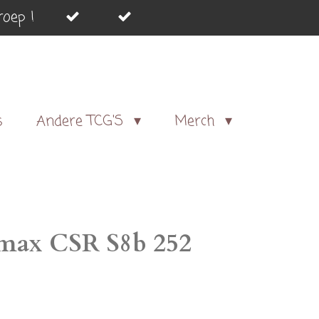
oep !
s
Andere TCG'S
Merch
max CSR S8b 252