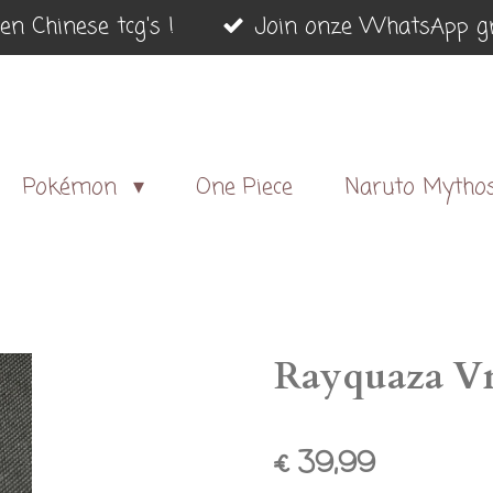
en Chinese tcg's !
Join onze WhatsApp gr
Pokémon
One Piece
Naruto Mytho
Rayquaza V
€ 39,99