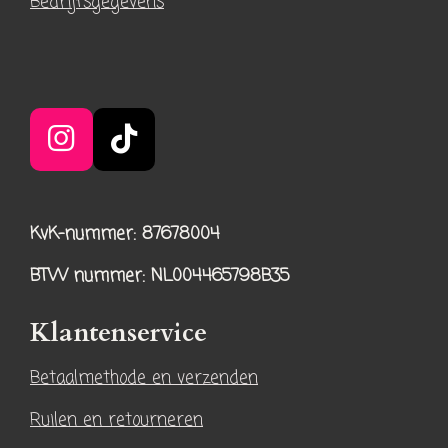
Bedrijfsgegevens
I
T
n
i
s
k
KvK-nummer: 87678004
t
T
a
o
BTW nummer
: NL004465798B35
g
k
r
Klantenservice
a
Betaalmethode en verzenden
m
Ruilen en retourneren