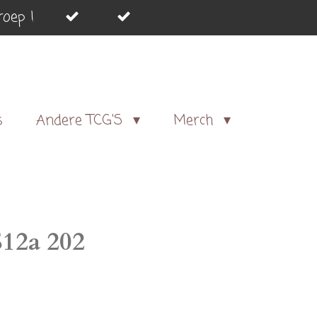
oep !
s
Andere TCG'S
Merch
12a 202