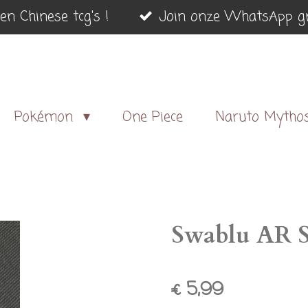
en Chinese tcg's !
Join onze WhatsApp gr
Pokémon
One Piece
Naruto Mytho
Swablu AR S
€ 5,99