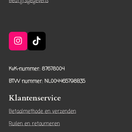
Bedrijfsgegevens
I
T
n
i
s
k
KvK-nummer: 87678004
t
T
a
o
BTW nummer
: NL004465798B35
g
k
r
Klantenservice
a
Betaalmethode en verzenden
m
Ruilen en retourneren