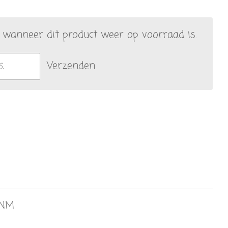
wanneer dit product weer op voorraad is.
Verzenden
 NM