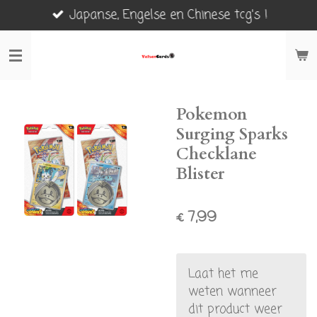
Japanse, Engelse en Chinese tcg's !
Ga
direct
naar
de
hoofdinhoud
Pokemon
Surging Sparks
Checklane
Blister
€ 7,99
Laat het me
weten wanneer
dit product weer