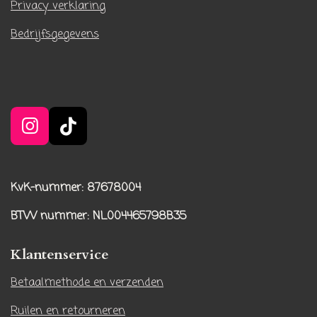
Privacy verklaring
Bedrijfsgegevens
I
T
n
i
s
k
t
T
KvK-nummer: 87678004
a
o
BTW nummer
: NL004465798B35
g
k
r
Klantenservice
a
m
Betaalmethode en verzenden
Ruilen en retourneren