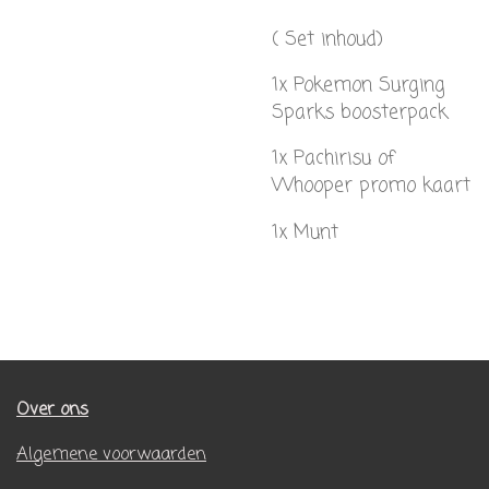
( Set inhoud)
1x Pokemon Surging
Sparks boosterpack
1x Pachirisu of
Whooper promo kaart
1x Munt
Over ons
Algemene voorwaarden