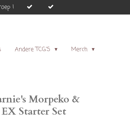
oep !
s
Andere TCG'S
Merch
rnie's Morpeko &
EX Starter Set