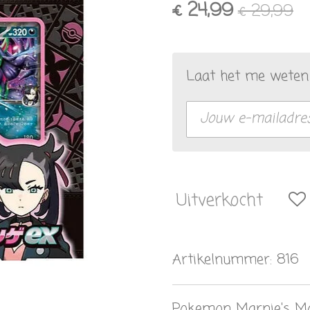
€ 24,99
€ 29,99
Laat het me weten 
Uitverkocht
Artikelnummer:
816
Pokemon Marnie's Mo