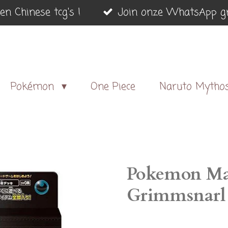
en Chinese tcg's !
Join onze WhatsApp gr
Pokémon
One Piece
Naruto Mytho
Pokemon Ma
Grimmsnarl 