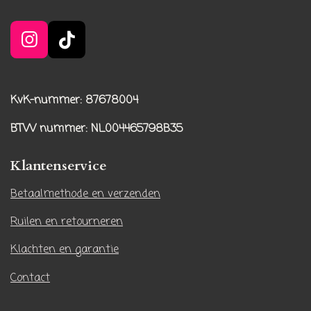
I
T
n
i
s
k
t
T
KvK-nummer: 87678004
a
o
BTW nummer
: NL004465798B35
g
k
r
Klantenservice
a
m
Betaalmethode en verzenden
Ruilen en retourneren
Klachten en garantie
Contact