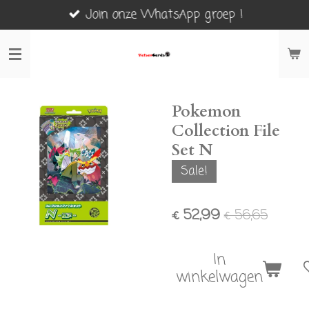
Join onze WhatsApp groep !
Ga
direct
naar
de
hoofdinhoud
Pokemon
Collection File
Set N
Sale!
€ 52,99
€ 56,65
In
winkelwagen