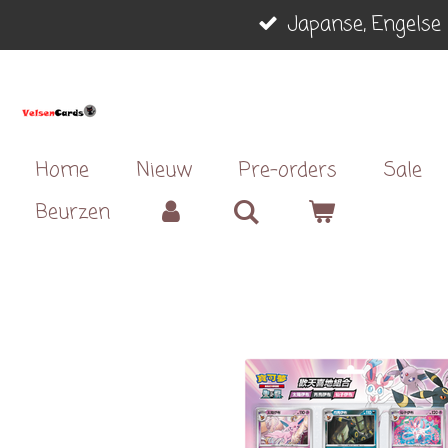
Japanse, Engelse 
Ga
direct
naar
de
hoofdinhoud
Home
Nieuw
Pre-orders
Sale
Beurzen