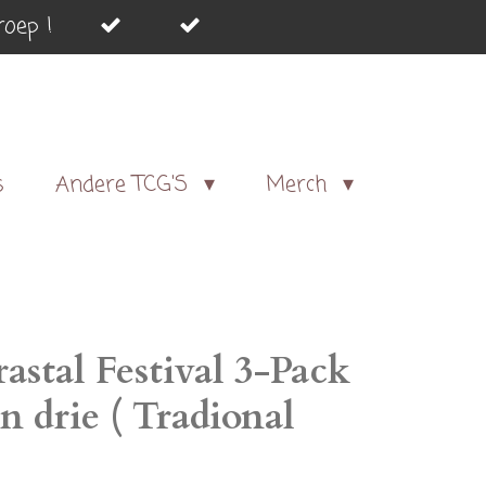
oep !
s
Andere TCG'S
Merch
stal Festival 3-Pack
an drie ( Tradional