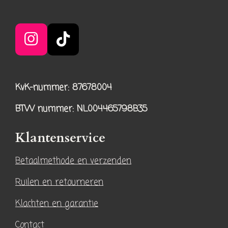
I
T
n
i
s
k
KvK-nummer: 87678004
t
T
a
o
BTW nummer
: NL004465798B35
g
k
r
Klantenservice
a
Betaalmethode en verzenden
m
Ruilen en retourneren
Klachten en garantie
Contact