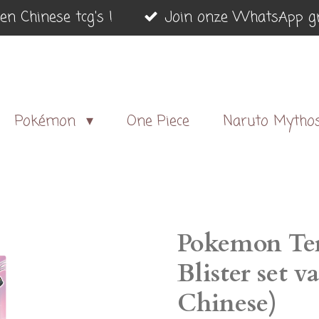
en Chinese tcg's !
Join onze WhatsApp gr
Pokémon
One Piece
Naruto Mytho
Pokemon Tera
Blister set v
Chinese)