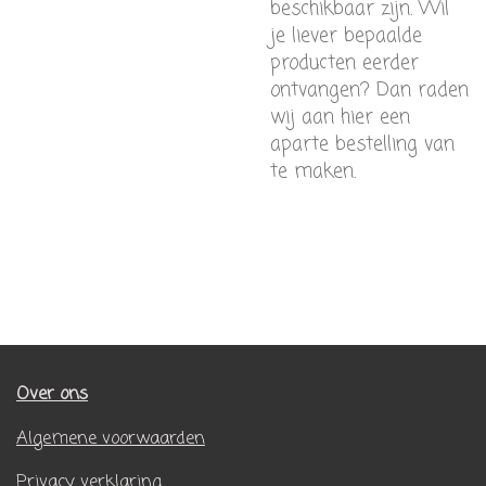
beschikbaar zijn. Wil
je liever bepaalde
producten eerder
ontvangen? Dan raden
wij aan hier een
aparte bestelling van
te maken.
Over ons
Algemene voorwaarden
Privacy verklaring