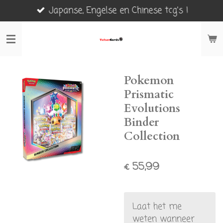
Japanse, Engelse en Chinese tcg's !
Ga
direct
naar
de
hoofdinhoud
Pokemon
Prismatic
Evolutions
Binder
Collection
€ 55,99
Laat het me
weten wanneer