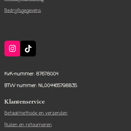
Bedrijfsgegevens
I
T
n
i
s
k
t
T
KvK-nummer: 87678004
a
o
BTW nummer
: NL004465798B35
g
k
r
Klantenservice
a
m
Betaalmethode en verzenden
Ruilen en retourneren