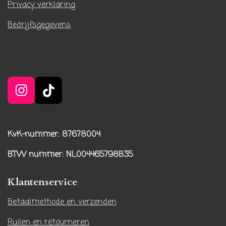
Privacy verklaring
Bedrijfsgegevens
I
T
n
i
s
k
t
T
KvK-nummer: 87678004
a
o
BTW nummer
: NL004465798B35
g
k
r
Klantenservice
a
m
Betaalmethode en verzenden
Ruilen en retourneren