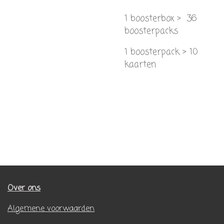
1 boosterbox > 36
boosterpacks
1 boosterpack > 10
kaarten
Over ons
Algemene voorwaarden