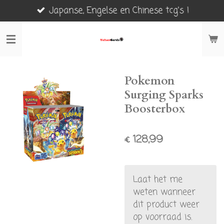
Japanse, Engelse en Chinese tcg's !
Ga
direct
naar
de
hoofdinhoud
Pokemon
Surging Sparks
Boosterbox
€ 128,99
Laat het me
weten wanneer
dit product weer
op voorraad is.