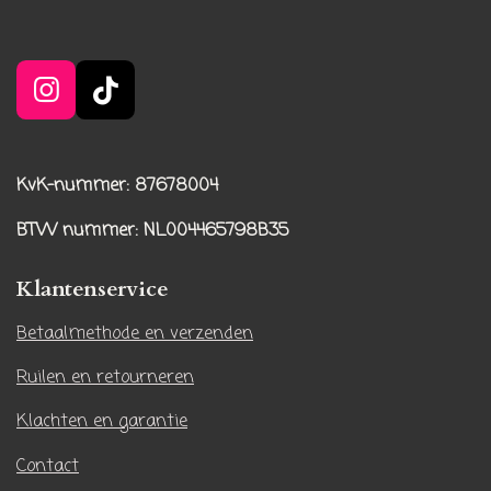
I
T
n
i
s
k
t
T
KvK-nummer: 87678004
a
o
BTW nummer
: NL004465798B35
g
k
r
Klantenservice
a
m
Betaalmethode en verzenden
Ruilen en retourneren
Klachten en garantie
Contact