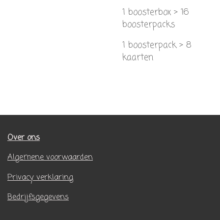
1 boosterbox > 16
boosterpacks
1 boosterpack > 8
kaarten
Over ons
Algemene voorwaarden
Privacy verklaring
Bedrijfsgegevens