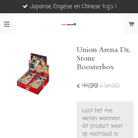
Japanse, Engelse en Chinese tcg's !
Ga
direct
naar
de
hoofdinhoud
Union Arena Dr.
Stone
Boosterbox
€ 44,99
€ 54,99
Laat het me
weten wanneer
dit product weer
op voorraad is.