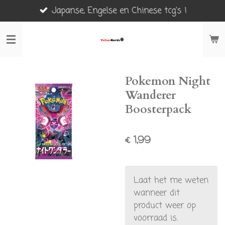
Japanse, Engelse en Chinese tcg's !
Ga
direct
naar
de
hoofdinhoud
Pokemon Night
Wanderer
Boosterpack
€ 1,99
Laat het me weten
wanneer dit
product weer op
voorraad is.