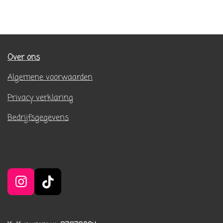
Over ons
Algemene voorwaarden
Privacy verklaring
Bedrijfsgegevens
I
T
n
i
s
k