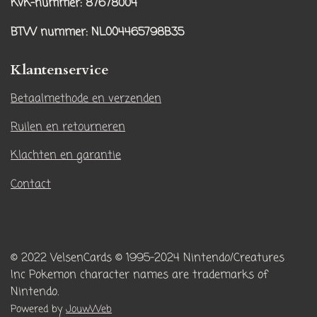
t
T
KvK-nummer: 87678004
a
o
BTW nummer
: NL004465798B35
g
k
r
Klantenservice
a
m
Betaalmethode en verzenden
Ruilen en retourneren
Klachten en garantie
Contact
© 2022 VelsenCards
© 1995-2024 Nintendo/Creatures
Inc
Pokemon character names are trademarks of
Nintendo.
Powered by
JouwWeb