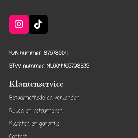
I
T
n
i
s
k
KvK-nummer: 87678004
t
T
a
o
BTW nummer
: NL004465798B35
g
k
r
Klantenservice
a
Betaalmethode en verzenden
m
Ruilen en retourneren
Klachten en garantie
Contact