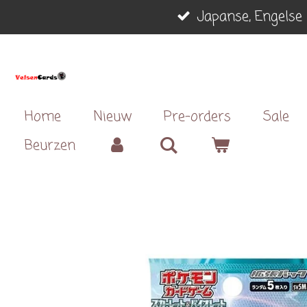
Japanse, Engelse 
Ga
direct
naar
de
hoofdinhoud
Home
Nieuw
Pre-orders
Sale
Beurzen