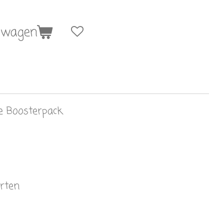
lwagen
 Boosterpack
arten