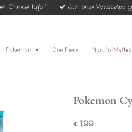
en Chinese tcg's !
Join onze WhatsApp gr
Pokémon
One Piece
Naruto Mytho
Pokemon Cyb
€ 1,99