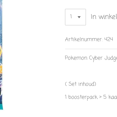
In winke
Artikelnummer:
424
Pokemon Cyber Judge
( Set inhoud)
1 boosterpack > 5 ka