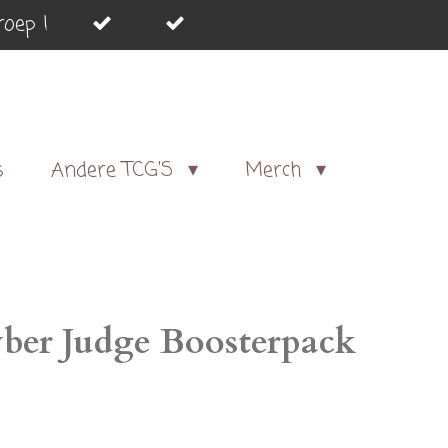
oep !
s
Andere TCG'S
Merch
er Judge Boosterpack