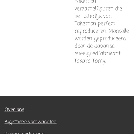
Pokemon
verzamelfiguren die
het uiterlijk van
Pokemon perfect
reproduceren. Moncolle
worden geproduceerd
door de Japanse
speelgoedfabrikant
Takara Tomy.
Over ons
Algemene voorwaarden