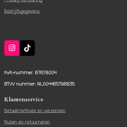
Privacy verklaring
Bedrijfsgegevens
I
T
n
i
s
k
t
T
KvK-nummer: 87678004
a
o
BTW nummer
: NL004465798B35
g
k
r
Klantenservice
a
m
Betaalmethode en verzenden
Ruilen en retourneren