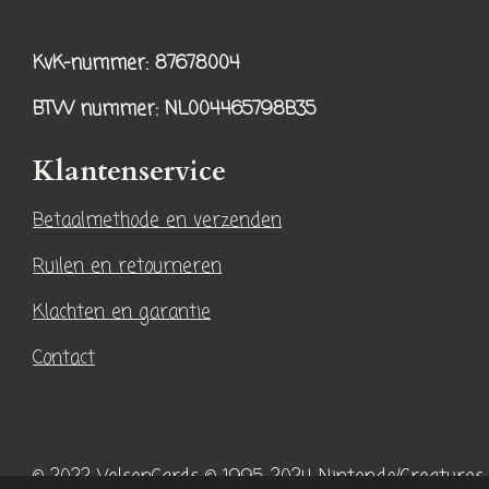
n
i
s
k
KvK-nummer: 87678004
t
T
a
o
BTW nummer
: NL004465798B35
g
k
r
Klantenservice
a
Betaalmethode en verzenden
m
Ruilen en retourneren
Klachten en garantie
Contact
© 2022 VelsenCards
© 1995-2024 Nintendo/Creatures