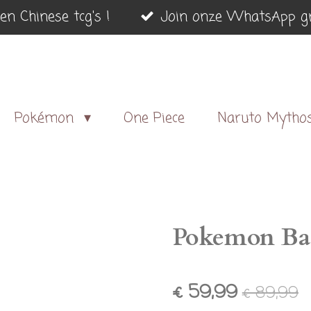
en Chinese tcg's !
Join onze WhatsApp gr
Pokémon
One Piece
Naruto Mytho
Pokemon Bat
€ 59,99
€ 89,99