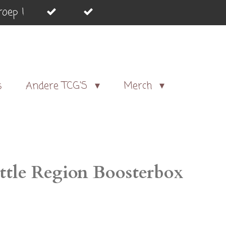
oep !
s
Andere TCG'S
Merch
tle Region Boosterbox