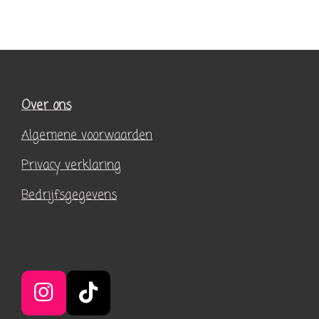
Over ons
Algemene voorwaarden
Privacy verklaring
Bedrijfsgegevens
I
T