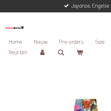
Japanse, Engelse 
Ga
direct
naar
de
hoofdinhoud
Home
Nieuw
Pre-orders
Sale
Beurzen