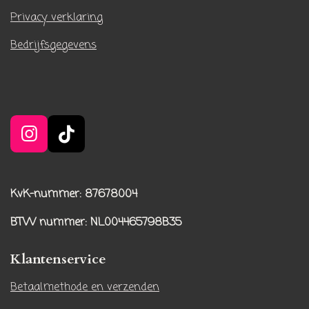
Privacy verklaring
Bedrijfsgegevens
I
T
n
i
s
k
t
T
KvK-nummer: 87678004
a
o
BTW nummer
: NL004465798B35
g
k
r
Klantenservice
a
m
Betaalmethode en verzenden