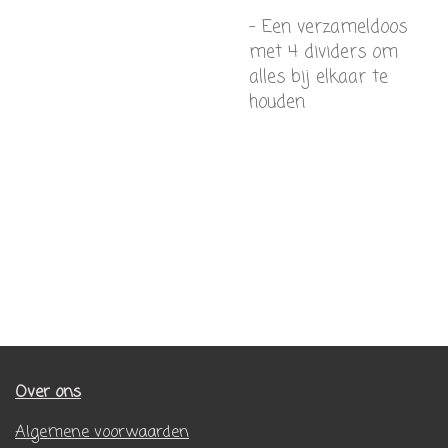
- Een verzameldoos
met 4 dividers om
alles bij elkaar te
houden
Over ons
Algemene voorwaarden