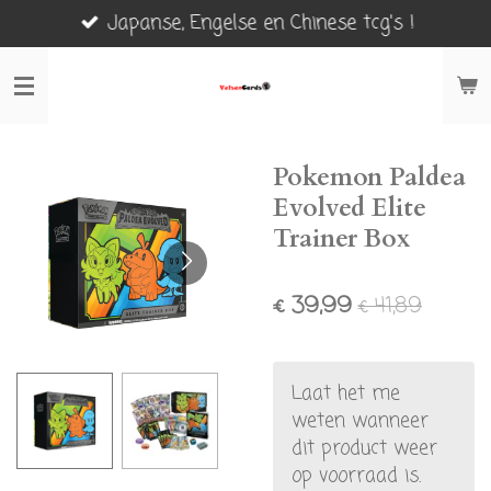
Japanse, Engelse en Chinese tcg's !
Ga
direct
naar
de
hoofdinhoud
Pokemon Paldea
Evolved Elite
Trainer Box
€ 39,99
€ 41,89
Laat het me
weten wanneer
dit product weer
op voorraad is.